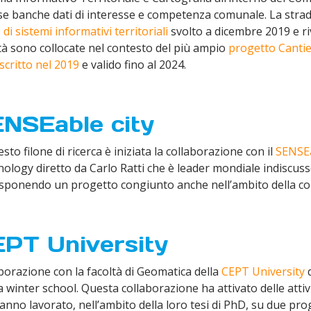
se banche dati di interesse e competenza comunale. La stra
 di sistemi informativi territoriali
svolto a dicembre 2019 e ri
ità sono collocate nel contesto del più ampio
progetto Cantier
scritto nel 2019
e valido fino al 2024.
NSEable city
esto filone di ricerca è iniziata la collaborazione con il
SENSEa
ology diretto da Carlo Ratti che è leader mondiale indiscuss
sponendo un progetto congiunto anche nell’ambito della c
PT University
borazione con la facoltà di Geomatica della
CEPT University
d
a winter school. Questa collaborazione ha attivato delle atti
anno lavorato, nell’ambito della loro tesi di PhD, su due proge