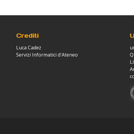
Crediti
U
Luca Cadez
un
Servizi Informatici d'Ateneo
Q
Li
A
c