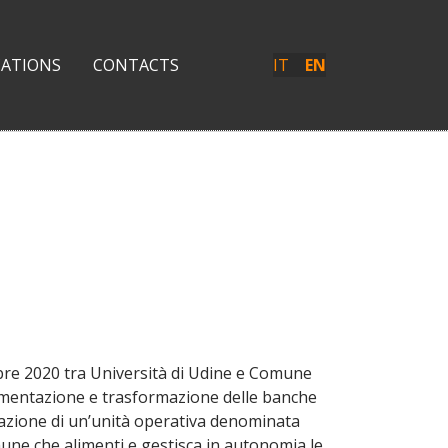
CATIONS
CONTACTS
IT
EN
re 2020 tra Università di Udine e Comune
plementazione e trasformazione delle banche
tivazione di un’unità operativa denominata
mune che alimenti e gestisca in autonomia le