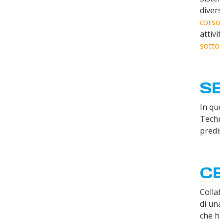
diver
corso
attiv
sotto
SE
In qu
Techn
predi
CE
Colla
di un
che h