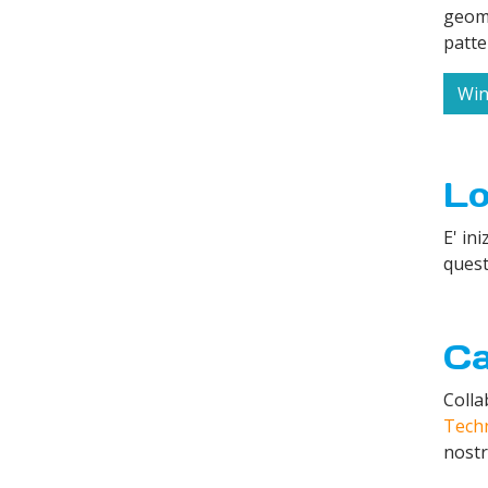
geoma
patte
Win
Lo
E' in
quest
Ca
Colla
Tech
nostr