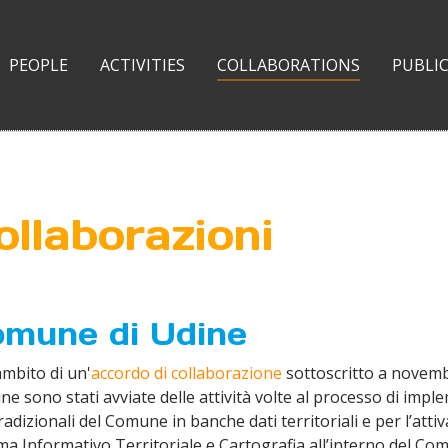
(CURRENT)
PEOPLE
ACTIVITIES
COLLABORATIONS
PUBLI
ollaborazioni
mune di Udine
ambito di un'
accordo di collaborazione
sottoscritto a novemb
ine sono stati avviate delle attività volte al processo di im
tradizionali del Comune in banche dati territoriali e per l’at
ma Informativo Territoriale e Cartografia all’interno del Co